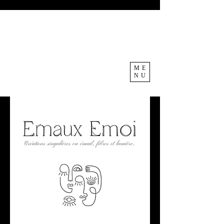
ME
NU