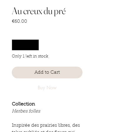
Au creux du pré
Price
€60.00
Quantity
*
Only 1 left in stock
Add to Cart
Buy Now
Collection
Herbes folles
Inspirée des prairies libres, des