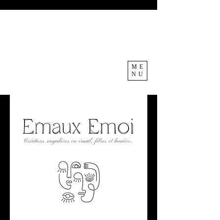
ME
NU