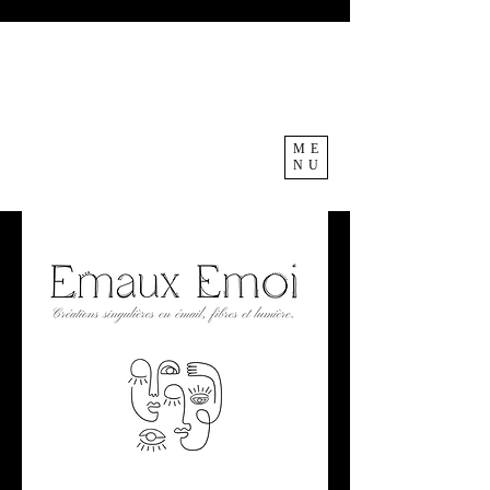
ME
NU