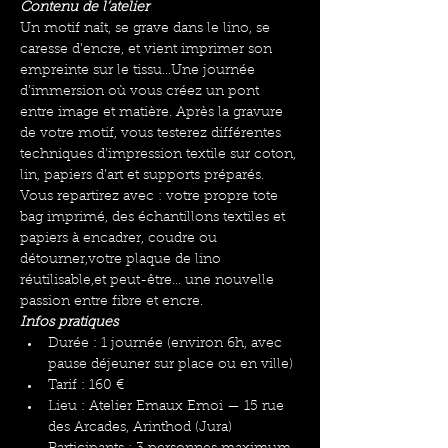
Contenu de l’atelier
Un motif naît, se grave dans le lino, se 
caresse d’encre, et vient imprimer son 
empreinte sur le tissu...Une journée 
d’immersion où vous créez un pont 
entre image et matière. Après la gravure 
de votre motif, vous testerez différentes 
techniques d’impression textile sur coton, 
lin, papiers d’art et supports préparés.
Vous repartirez avec : votre propre tote 
bag imprimé, des échantillons textiles et 
papiers à encadrer, coudre ou 
détourner,votre plaque de lino 
réutilisable,et peut-être... une nouvelle 
passion entre fibre et encre.
Infos pratiques
Durée : 1 journée (environ 6h, avec 
pause déjeuner sur place ou en ville)
Tarif : 160 €
Lieu : Atelier Emaux Emoi — 15 rue 
des Arcades, Arinthod (Jura)