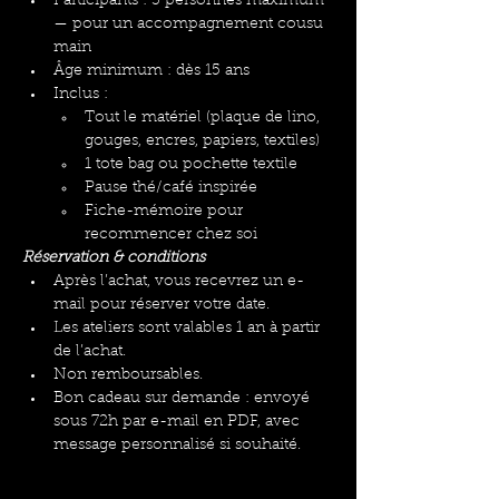
Participants : 3 personnes maximum 
— pour un accompagnement cousu 
main
Âge minimum : dès 15 ans
Inclus :
Tout le matériel (plaque de lino, 
gouges, encres, papiers, textiles)
1 tote bag ou pochette textile
Pause thé/café inspirée
Fiche-mémoire pour 
recommencer chez soi
Réservation & conditions
Après l’achat, vous recevrez un e-
mail pour réserver votre date.
Les ateliers sont valables 1 an à partir 
de l’achat.
Non remboursables.
Bon cadeau sur demande : envoyé 
sous 72h par e-mail en PDF, avec 
message personnalisé si souhaité.