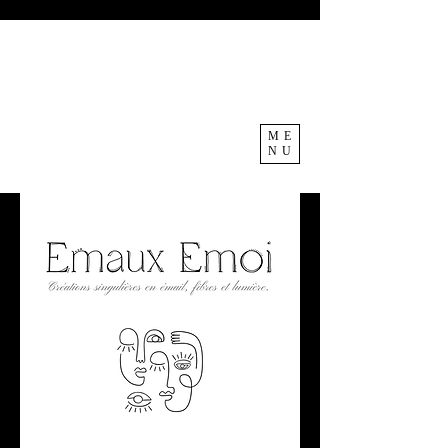
ME
NU