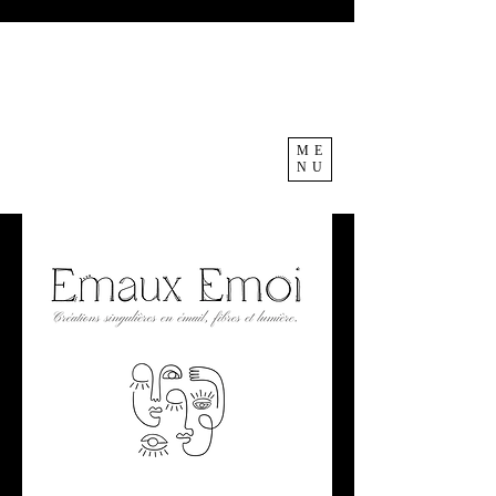
ME
NU