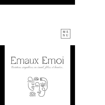
ME
NU