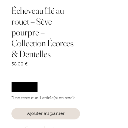
Écheveau filé au
rouet – Sève
pourpre –
Collection Écorces
& Dentelles
Prix
38,00 €
Quantité
*
Il ne reste que 1 article(s) en stock
Ajouter au panier