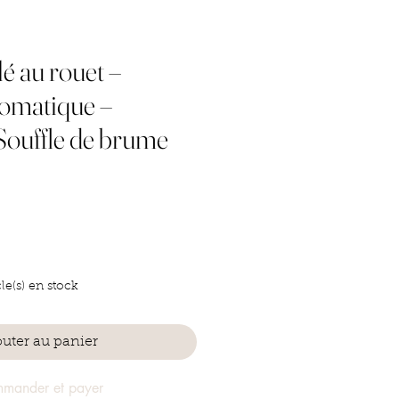
lé au rouet –
romatique –
Souffle de brume
cle(s) en stock
outer au panier
mander et payer