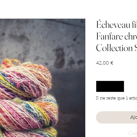
Écheveau fi
Fanfare ch
Collection 
Prix
42,00 €
Quantité
*
Il ne reste que 1 arti
Aj
Com