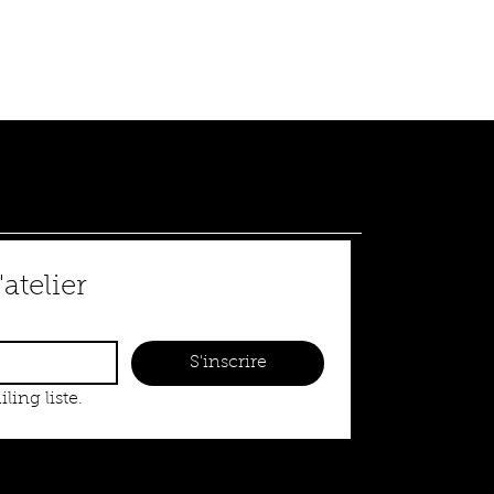
'atelier
S'inscrire
ling liste.