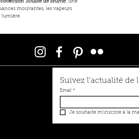
a
collection
Souffle de brume
, une
s nuances mouvantes, les vapeurs
e lumière.
Suivez l'actualité de l
Email
*
Je souhaite m'inscrire à la mai
 émauxémoi