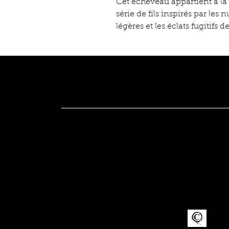
Cet écheveau appartient à l
série de fils inspirés par le
légères et les éclats fugitifs d
ÉMAUX ÉMOI
15 Rue des Arcades
Arinthod, FR 39240
+33 06 74 70 47 64
emauxemoi@gmail.com
Politique de confidentialité & Cookies
Mentions Légales
CGV
FAQ
2026