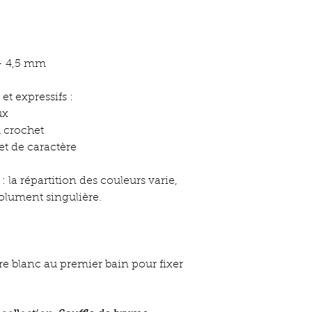
– 4,5 mm
et expressifs :
ux
u crochet
et de caractère
la répartition des couleurs varie,
olument singulière.
re blanc au premier bain pour fixer