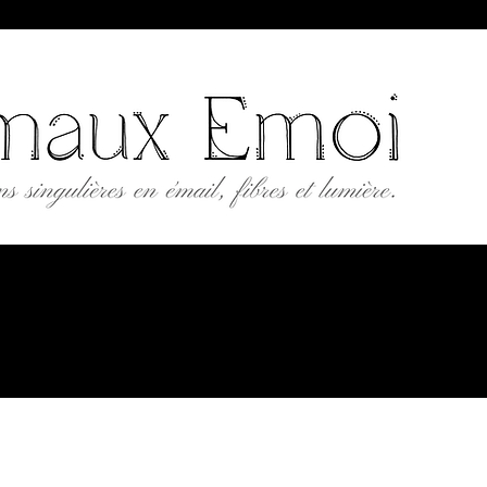
AUX ÉMOI
ngulières en émail, fibres et lumière.
'atelier
À propos
Contact
Points de vente