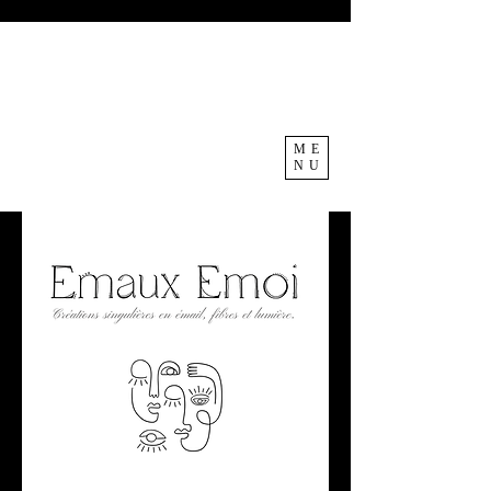
ME
NU