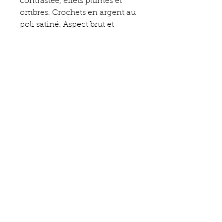
contrastée, effets plumes et
ombres. Crochets en argent au
poli satiné. Aspect brut et
raffiné, à la fois corbeau et
bijou.
Édition
Pièce unique - signée
ÉMAUX ÉMOI
15 Rue des Arcades