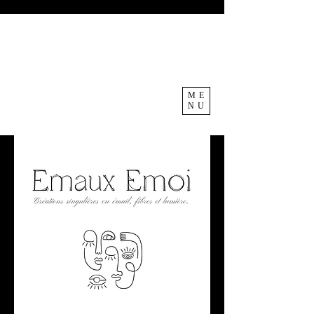
ME
NU