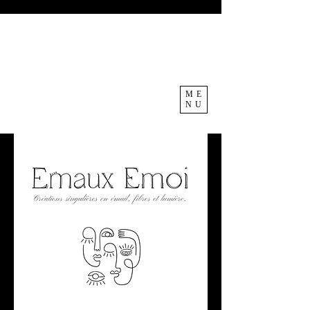
ME
NU