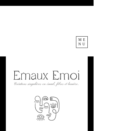
ME
NU