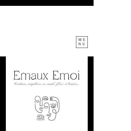
ME
NU