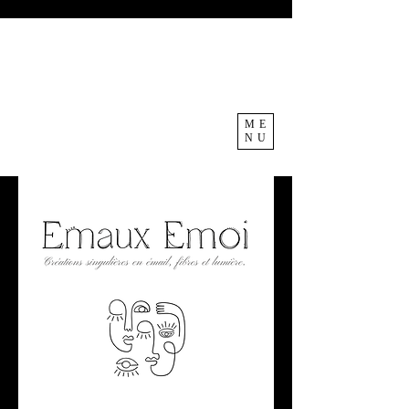
ME
NU