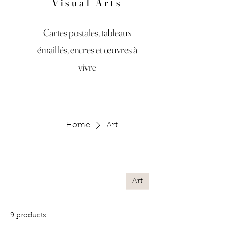
Visual Arts
Cartes postales, tableaux
émaillés, encres et œuvres à
vivre
Home
Art
Art
All Products
Accessories
Art
Bagues et Bracelet
9 products
Filter & Sort