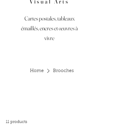
Visual Arts
Cartes postales, tableaux
émaillés, encres et œuvres à
vivre
Home
Brooches
Brooches
All Products
Accessories
Art
Bagues et Bracelet
11 products
Filter & Sort