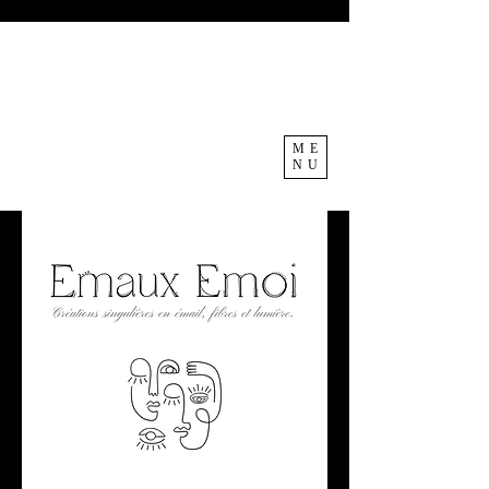
ME
NU