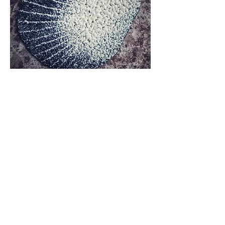
Cœur
de
pissenlit