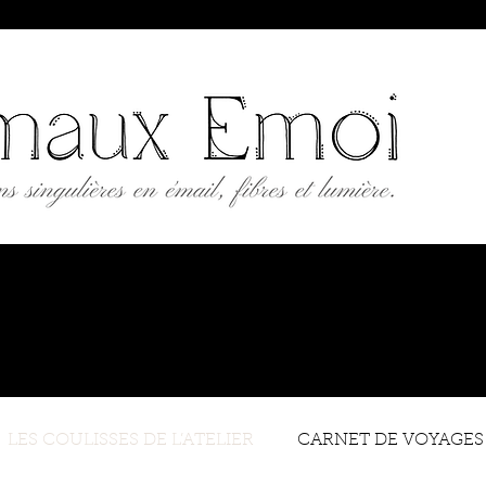
AUX ÉMOI
ngulières en émail, fibres et lumière.
'atelier
À propos
Contact
Points de vente
LES COULISSES DE L’ATELIER
CARNET DE VOYAGES