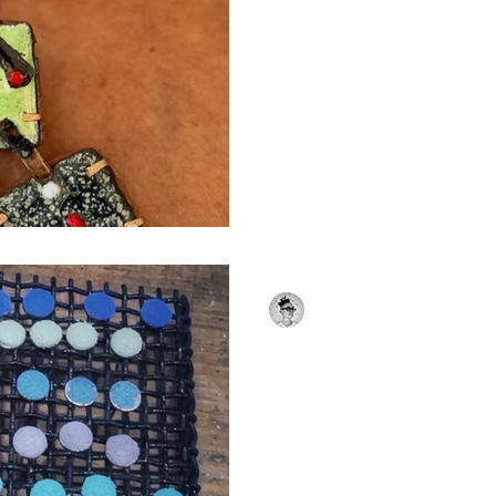
C'est probablement l'une d
pose le plus souvent lorsq
en main. — « C'est joli… mai
» La réponse surprend souv
parce que l'émail est du ve
n'apprécie ni les chocs viol
sol dur. Mais cela ne signifi
quotidien. Un bijou émaillé
conçu pour être porté. Derr
Christie Eyraud
23 juil.
1 min de lecture
Épisode 2 — « T
couleurs sorte
comme prévu. 
Il y a une autre phrase que