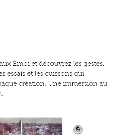
ISSES
ATELIER
maux Émoi et découvrez les gestes,
les essais et les cuissons qui
haque création. Une immersion au
l.
Christie Eyraud
il y a 21 heures
1 min de l