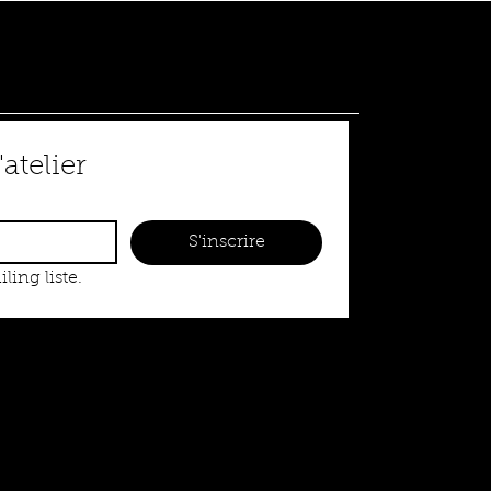
 chapitres. Elle est née
artager ce que j’ai appris
'atelier
S'inscrire
ling liste.