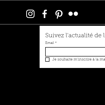
de vous un émailleur en dix
d’une envie toute simple : p
Suivez l'actualité de l
Email
*
Je souhaite m'inscrire à la mai
 émauxémoi