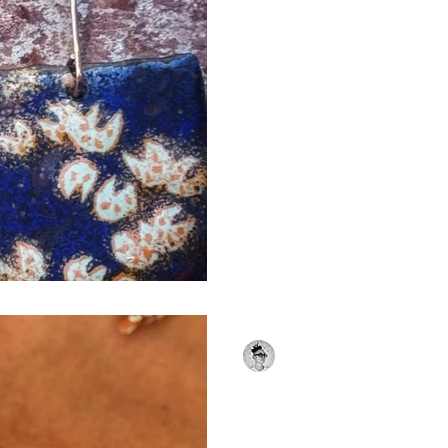
Épisode 4 — « U
ne passe pas qu
au four. »
Chaque cuisson transforme 
Couleurs, reliefs, transpa
certaines créations nécessit
quinze passages au four.
Christie Eyraud
30 juil.
1 min de lecture
Épisode 3 — « L'
fragile. »