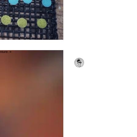
Ah, vous choisissez simple
voulez ? » J’aimerais répo
plus simple. Mais l’émail a
j’applique une poudre sur le
encore la couleur définitiv
four. Certaines teintes s’int
deviennent plus douces. Ce
nuances qui n’existaient pa
Christie Eyraud
parfois… Une c
16 juil.
1 min de lecture
Épisode 1 — « L
cuivre, c’est de 
Beaucoup de personnes re
disent : — « C’est joliment 
non. L’émail n’est pas de la 
une poudre composée princ
mélangée à différents oxyd
donnent sa couleur. Cette 